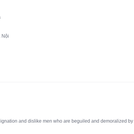
a
 Nội
dignation and dislike men who are beguiled and demoralized by 