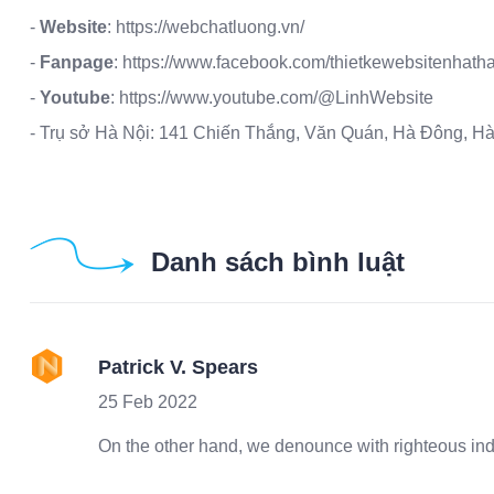
-
Website
:
https://webchatluong.vn/
-
Fanpage
:
https://www.facebook.com/thietkewebsitenhath
-
Youtube
:
https://www.youtube.com/@LinhWebsite
- Trụ sở Hà Nội: 141 Chiến Thắng, Văn Quán, Hà Đông, Hà
Danh sách bình luật
Patrick V. Spears
25 Feb 2022
On the other hand, we denounce with righteous in