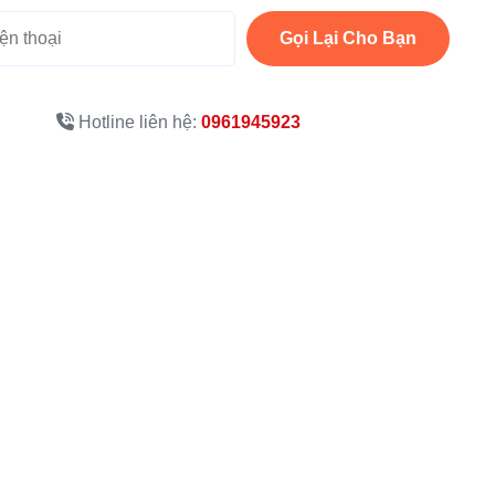
Gọi Lại Cho Bạn
Hotline liên hệ:
0961945923