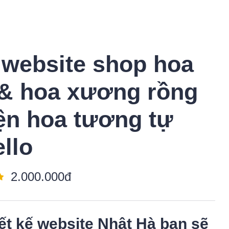
website shop hoa
& hoa xương rồng
ện hoa tương tự
ello
2.000.000đ
ết kế website Nhật Hà
bạn sẽ