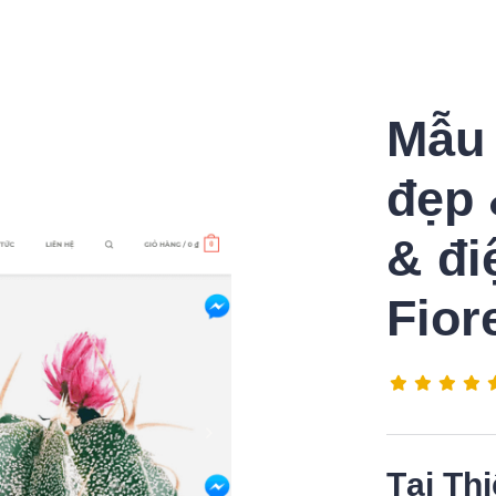
Mẫu 
đẹp 
& đi
Fior
Tại
Thi