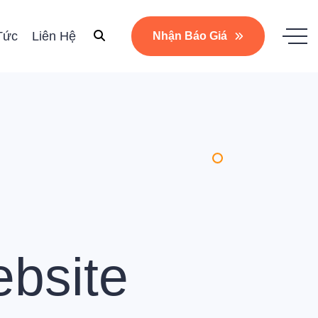
Tức
Liên Hệ
Nhận Báo Giá
bsite