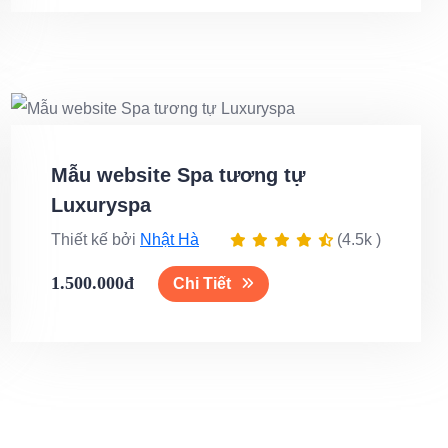
Mẫu website Spa tương tự
Luxuryspa
Thiết kế bởi
Nhật Hà
(4.5k )
1.500.000đ
Chi Tiết