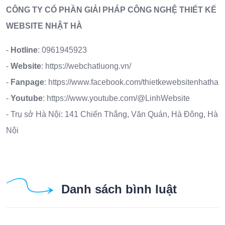
CÔNG TY CỔ PHẦN GIẢI PHÁP CÔNG NGHỆ THIẾT KẾ
WEBSITE NHẬT HÀ
-
Hotline
:
0961945923
-
Website
:
https://webchatluong.vn/
-
Fanpage
:
https://www.facebook.com/thietkewebsitenhatha
-
Youtube
:
https://www.youtube.com/@LinhWebsite
- Trụ sở Hà Nội: 141 Chiến Thắng, Văn Quán, Hà Đông, Hà
Nội
Danh sách bình luật