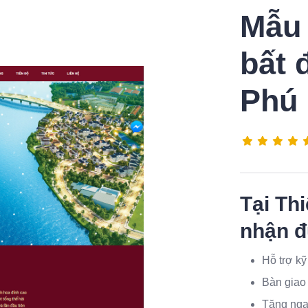
Mẫu 
bất 
Phú
Tại
Thi
nhận đ
Hỗ trợ kỹ
Bàn giao
Tặng ngay