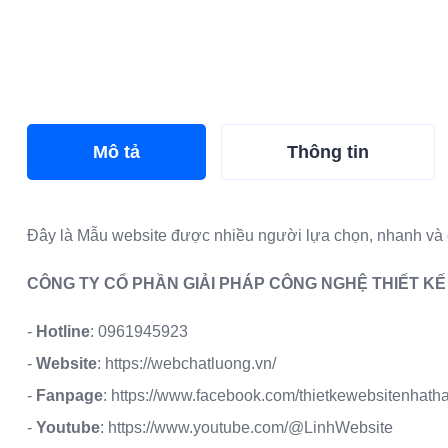
Mô tả
Thông tin
Đây là
Mẫu website
được nhiều người lựa chọn, nhanh và 
CÔNG TY CỔ PHẦN GIẢI PHÁP CÔNG NGHỆ THIẾT K
-
Hotline
:
0961945923
-
Website
:
https://webchatluong.vn/
-
Fanpage
:
https://www.facebook.com/thietkewebsitenhath
-
Youtube
:
https://www.youtube.com/@LinhWebsite